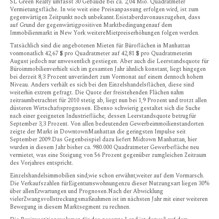
SL Green Realty umfasst 30 Gebäude bei ca. 2,04 Mio. Quadratmeter
Vermietungsfläche. In wie weit eine Preisanpassung erfolgen wird, ist zum
gegenwärtigen Zeitpunkt noch unbekannt.Esistaberdavonauszugehen, dass
auf Grund der gegenwärtigpositiven Marktbedingungenauf dem
Immobilienmarkt in New York weitereMietpreiserhöhungen folgen werden.
Tatsächlich sind die angebotenen Mieten für Büroflächen in Manhattan
vonmonatlich 42,67 $ pro Quadratmeter auf 42,81 $ pro Quadratmeterim
August jedoch nur unwesentlich gestiegen. Aber auch die Leerstandsquote für
Büroimmobilienverhielt sich im gesamten Jahr ähnlich konstant, liegt hingegen
bei derzeit 8,3 Prozent unverändert zum Vormonat auf einem dennoch hohem
Niveau. Anders verhält es sich bei den Einzelshandelsflächen, diese sind
weiterhin extrem gefragt. Die Quote der freistehenden Flächen nahm
zeitraumbetrachtet für 2010 stetig ab, liegt nun bei 1,9 Prozent und trotzt allen
düsteren Wirtschaftsprognosen. Ebenso schwierig gestaltet sich die Suche
nach einer geeigneten Industriefläche, dessen Leerstandsquote betrugfür
September 3,3 Prozent. Von allen bedeutenden Gewerbeimmoilienstandorten
zeigte der Markt in DowntownManhattan die geringsten Impulse seit
September 2009.Das Gegenbeispiel dazu liefert Midtown Manhattan, hier
wurden in diesem Jahr bisher ca. 980.000 Quadratmeter Gewerbefläche neu
vermietet, was eine Steigung von 56 Prozent gegenüber zumgleichen Zeitraum
des Vorjahres entspricht.
Einzelshandelsimmobilien sind,wie schon erwähnt,weiter auf dem Vormarsch.
Die Verkaufszahlen fürEigentumswohnungenzu dieser Nutzungsart liegen 30%
über allenErwartungen und Prognosen.Nach der Abwicklung
vielerZwangsvollstreckungsmaßnahmen ist im nächsten Jahr mit einer weiteren
Bewegung in diesem Marktsegment zu rechnen.