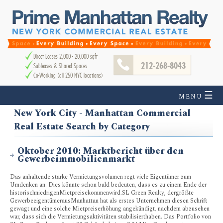
Direct Leases 2,000 - 20,000 sqft
212-268-8043
Subleases & Shared Spaces
Co-Working (all 250 NYC locations)
☰
MENU
New York City - Manhattan Commercial
Real Estate Search by Category
Oktober 2010: Marktbericht über den
Gewerbeimmobilienmarkt
Das anhaltende starke Vermietungsvolumen regt viele Eigentümer zum
Umdenken an. Dies könnte schon bald bedeuten, dass es zu einem Ende der
historischniedrigenMietpreisekommenwird.SL Green Realty, dergrößte
GewerbeeigentümerausManhattan hat als erstes Unternehmen diesen Schrift
gewagt und eine solche Mietpreiserhöhung angekündigt, nachdem abzusehen
war, dass sich die Vermietungsaktivitäten stabilisierthaben. Das Portfolio von